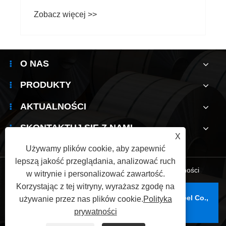
Zobacz więcej >>
O NAS
PRODUKTY
AKTUALNOŚCI
SKONTAKTUJ SIĘ Z NAMI
X
Używamy plików cookie, aby zapewnić
lepszą jakość przeglądania, analizować ruch
Links
|
Sitemap
|
RSS
|
XML
|
Polityka prywatności
w witrynie i personalizować zawartość.
Korzystając z tej witryny, wyrażasz zgodę na
Prawa autorskie © 2025 Wuxi Jianbanghaoda Steel Co.,
używanie przez nas plików cookie.
Polityka
Ltd. Wszelkie prawa zastrzeżone.
prywatności