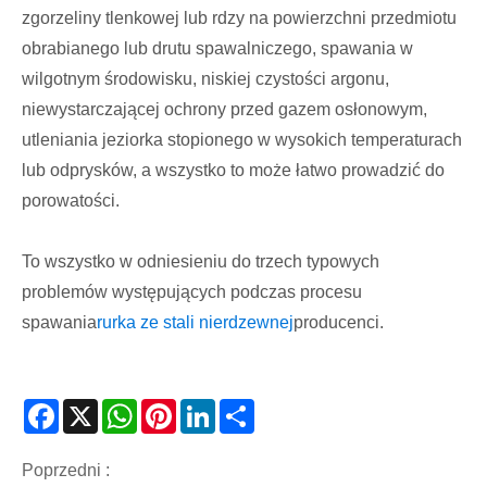
zgorzeliny tlenkowej lub rdzy na powierzchni przedmiotu
obrabianego lub drutu spawalniczego, spawania w
wilgotnym środowisku, niskiej czystości argonu,
niewystarczającej ochrony przed gazem osłonowym,
utleniania jeziorka stopionego w wysokich temperaturach
lub odprysków, a wszystko to może łatwo prowadzić do
porowatości.
To wszystko w odniesieniu do trzech typowych
problemów występujących podczas procesu
spawania
rurka ze stali nierdzewnej
producenci.
Facebook
X
WhatsApp
Pinterest
LinkedIn
Share
Poprzedni :