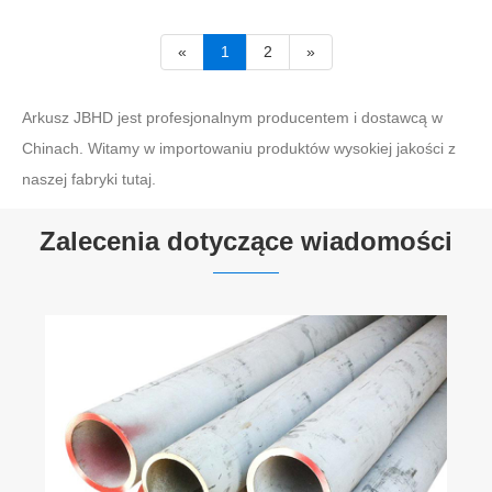
«
1
2
»
Arkusz JBHD jest profesjonalnym producentem i dostawcą w
Chinach. Witamy w importowaniu produktów wysokiej jakości z
naszej fabryki tutaj.
Zalecenia dotyczące wiadomości
Jakie są metody pomiaru prostości stali
nierdzewnej 316L?
Zobacz więcej >>