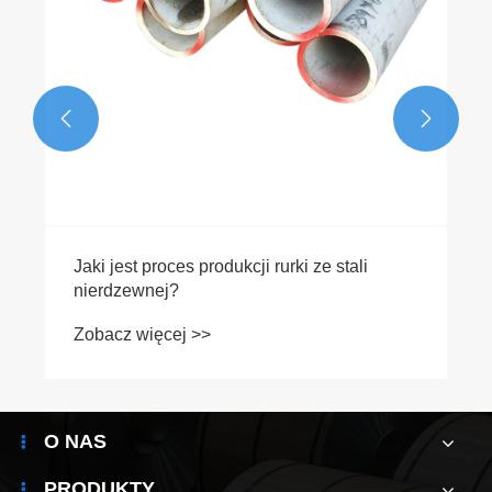


O NAS
PRODUKTY