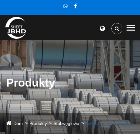
Produkty
Dom
Produkty
Stal węglowa
Arkusz ze stali węglowej