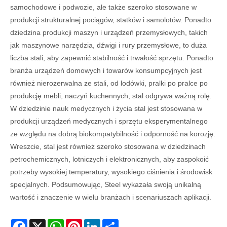
samochodowe i podwozie, ale także szeroko stosowane w
produkcji strukturalnej pociągów, statków i samolotów. Ponadto
dziedzina produkcji maszyn i urządzeń przemysłowych, takich
jak maszynowe narzędzia, dźwigi i rury przemysłowe, to duża
liczba stali, aby zapewnić stabilność i trwałość sprzętu. Ponadto
branża urządzeń domowych i towarów konsumpcyjnych jest
również nierozerwalna ze stali, od lodówki, pralki po pralce po
produkcję mebli, naczyń kuchennych, stal odgrywa ważną rolę.
W dziedzinie nauk medycznych i życia stal jest stosowana w
produkcji urządzeń medycznych i sprzętu eksperymentalnego
ze względu na dobrą biokompatybilność i odporność na korozję.
Wreszcie, stal jest również szeroko stosowana w dziedzinach
petrochemicznych, lotniczych i elektronicznych, aby zaspokoić
potrzeby wysokiej temperatury, wysokiego ciśnienia i środowisk
specjalnych. Podsumowując, Steel wykazała swoją unikalną
wartość i znaczenie w wielu branżach i scenariuszach aplikacji.
Facebook
X
WhatsApp
Pinterest
LinkedIn
Share