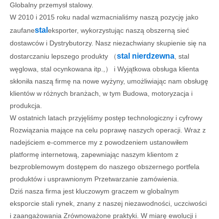
Globalny przemysł stalowy.
W 2010 i 2015 roku nadal wzmacnialiśmy naszą pozycję jako
stal
zaufane
eksporter, wykorzystując naszą obszerną sieć
dostawców i Dystrybutorzy. Nasz niezachwiany skupienie się na
stal nierdzewna
dostarczaniu lepszego produkty （
, stal
węglowa, stal ocynkowana itp.,） i Wyjątkowa obsługa klienta
skłoniła naszą firmę na nowe wyżyny, umożliwiając nam obsługę
klientów w różnych branżach, w tym Budowa, motoryzacja i
produkcja.
W ostatnich latach przyjęliśmy postęp technologiczny i cyfrowy
Rozwiązania mające na celu poprawę naszych operacji. Wraz z
nadejściem e-commerce my z powodzeniem ustanowiłem
platformę internetową, zapewniając naszym klientom z
bezproblemowym dostępem do naszego obszernego portfela
produktów i usprawnionym Przetwarzanie zamówienia.
Dziś nasza firma jest kluczowym graczem w globalnym
eksporcie stali rynek, znany z naszej niezawodności, uczciwości
i zaangażowania Zrównoważone praktyki. W miarę ewolucji i