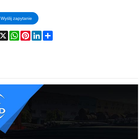
Wyślij zapytanie
acebook
X
WhatsApp
Pinterest
LinkedIn
Share