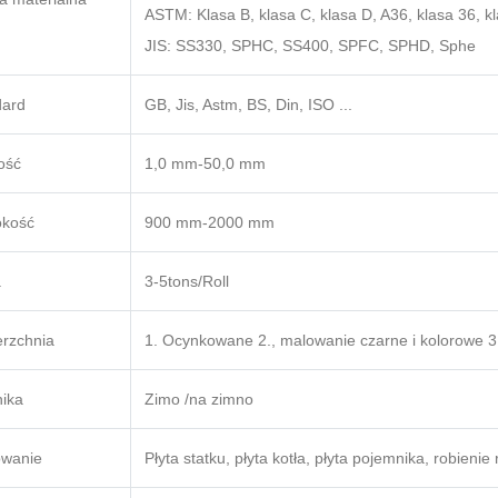
ASTM: Klasa B, klasa C, klasa D, A36, klasa 36, kl
JIS: SS330, SPHC, SS400, SPFC, SPHD, Sphe
dard
GB, Jis, Astm, BS, Din, ISO ...
ość
1,0 mm-50,0 mm
okość
900 mm-2000 mm
a
3-5tons/Roll
rzchnia
1. Ocynkowane 2., malowanie czarne i kolorowe 3. P
ika
Zimo /na zimno
owanie
Płyta statku, płyta kotła, płyta pojemnika, robienie 