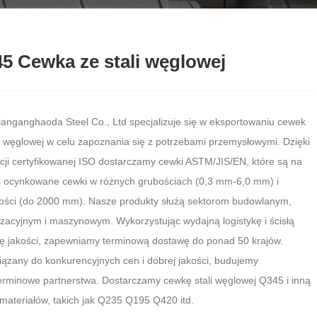
5 Cewka ze stali węglowej
ianganghaoda Steel Co., Ltd specjalizuje się w eksportowaniu cewek
li węglowej w celu zapoznania się z potrzebami przemysłowymi. Dzięki
cji certyfikowanej ISO dostarczamy cewki ASTM/JIS/EN, które są na
i ocynkowane cewki w różnych grubościach (0,3 mm-6,0 mm) i
ości (do 2000 mm). Nasze produkty służą sektorom budowlanym,
zacyjnym i maszynowym. Wykorzystując wydajną logistykę i ścisłą
lę jakości, zapewniamy terminową dostawę do ponad 50 krajów.
ązany do konkurencyjnych cen i dobrej jakości, budujemy
erminowe partnerstwa. Dostarczamy cewkę stali węglowej Q345 i inną
materiałów, takich jak Q235 Q195 Q420 itd.