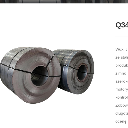
Q34
Wuxi J
ze sta
produk
zimno 
szerok
motory
kontro
Zobowi
długot
ocenę 