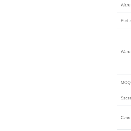
Waru
Port 
Warun
MOQ
Szcz
Czas