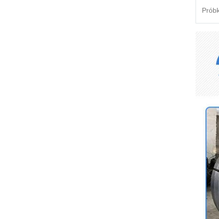
Próbk