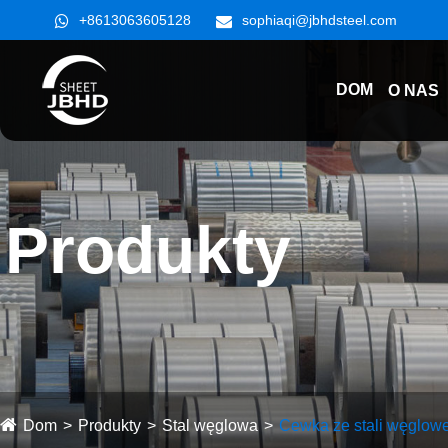
+8613063605128
sophiaqi@jbhdsteel.com
DOM
O NAS
Produkty
Dom
Produkty
Stal węglowa
Cewka ze stali węglowe