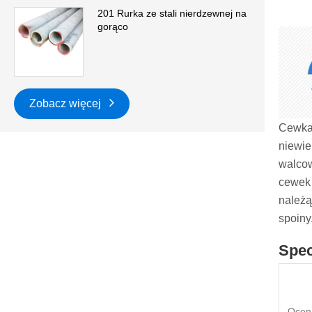
201 Rurka ze stali nierdzewnej na
gorąco
Zobacz więcej
Cewka 
niewie
walcow
cewek 
należą
spoiny
Spec
Ocen