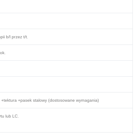
i b/l przez t/t.
ok.
a +tektura +pasek stalowy (dostosowane wymagania)
tu lub LC.