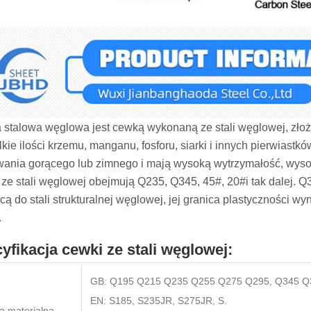
stalowa węglowa jest cewką wykonaną ze stali węglowej, złożo
lkie ilości krzemu, manganu, fosforu, siarki i innych pierwiastk
ania gorącego lub zimnego i mają wysoką wytrzymałość, wysok
ze stali węglowej obejmują Q235, Q345, 45#, 20#i tak dalej. Q34
cą do stali strukturalnej węglowej, jej granica plastyczności 
.
yfikacja cewki ze stali węglowej:
GB: Q195 Q215 Q235 Q255 Q275 Q295, Q345 Q
EN: S185, S235JR, S275JR, S.
a materialna