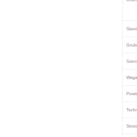
Stan
Grub
Szer
Wag
Powie
Techn
Stos